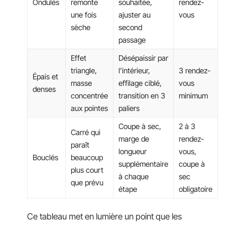
Ondulés
remonte
souhaitée,
rendez-
une fois
ajuster au
vous
sèche
second
passage
Effet
Désépaissir par
triangle,
l’intérieur,
3 rendez-
Épais et
masse
effilage ciblé,
vous
denses
concentrée
transition en 3
minimum
aux pointes
paliers
Coupe à sec,
2 à 3
Carré qui
marge de
rendez-
paraît
longueur
vous,
Bouclés
beaucoup
supplémentaire
coupe à
plus court
à chaque
sec
que prévu
étape
obligatoire
Ce tableau met en lumière un point que les