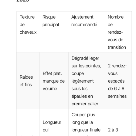
Texture
Risque
Ajustement
Nombre
de
principal
recommandé
de
cheveux
rendez-
vous de
transition
Dégradé léger
sur les pointes,
2 rendez-
Effet plat,
coupe
vous
Raides
manque de
légèrement
espacés
et fins
volume
sous les
de 6 à 8
épaules en
semaines
premier palier
Couper plus
Longueur
long que la
qui
longueur finale
2 à 3