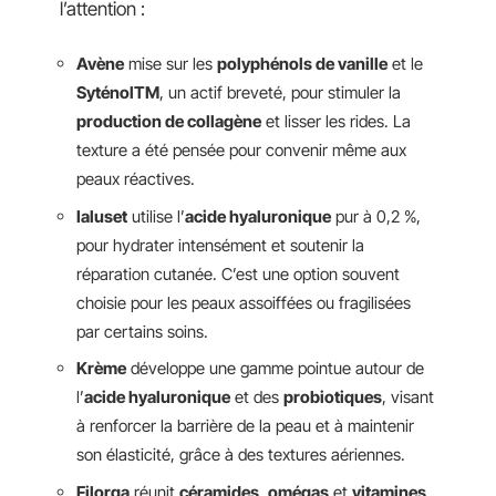
l’attention :
Avène
mise sur les
polyphénols de vanille
et le
SyténolTM
, un actif breveté, pour stimuler la
production de collagène
et lisser les rides. La
texture a été pensée pour convenir même aux
peaux réactives.
Ialuset
utilise l’
acide hyaluronique
pur à 0,2 %,
pour hydrater intensément et soutenir la
réparation cutanée. C’est une option souvent
choisie pour les peaux assoiffées ou fragilisées
par certains soins.
Krème
développe une gamme pointue autour de
l’
acide hyaluronique
et des
probiotiques
, visant
à renforcer la barrière de la peau et à maintenir
son élasticité, grâce à des textures aériennes.
Filorga
réunit
céramides
,
omégas
et
vitamines