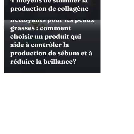
4 moyens de stimuler la
30 avril 2023
production de collagène
Les gels moussants
nettoyants pour les peaux
grasses : comment
choisir un produit qui
aide à contrôler la
production de sébum et à
réduire la brillance?