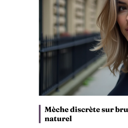
Mèche discrète sur brun
naturel