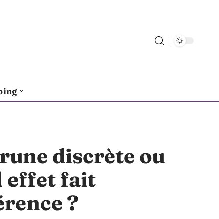
ping
rune discrète ou
 effet fait
érence ?