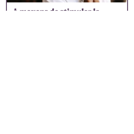
4 moyens de stimuler la
production de collagène
Dès l'âge de 25 ans, les premiers signes visibles du
vieillissement apparaissent à la surface de la peau. Tout
d'abord, des ridules apparaissent et,
…
En savoir plus
Recherche
Sous les projecteurs